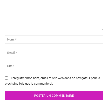
Commenter
:
No
:*
Ema
:*
Sit
:
Enregistrer mon nom, email et site web dans ce navigateur pour la
prochaine fois que je commenterai.