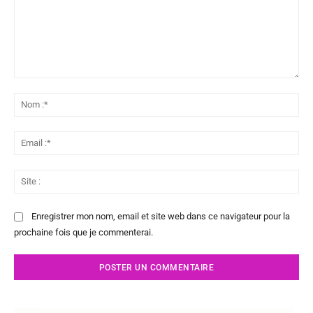
Commenter
:
No
:*
Ema
:*
Sit
:
Enregistrer mon nom, email et site web dans ce navigateur pour la
prochaine fois que je commenterai.