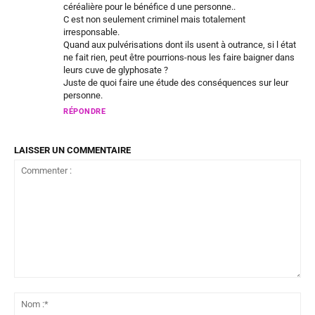
céréalière pour le bénéfice d une personne..
C est non seulement criminel mais totalement
irresponsable.
Quand aux pulvérisations dont ils usent à outrance, si l état
ne fait rien, peut être pourrions-nous les faire baigner dans
leurs cuve de glyphosate ?
Juste de quoi faire une étude des conséquences sur leur
personne.
RÉPONDRE
LAISSER UN COMMENTAIRE
Commenter
:
No
:*