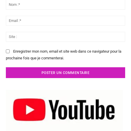
:
No
:*
Ema
:*
Sit
:
Enregistrer mon nom, email et site web dans ce navigateur pour la
prochaine fois que je commenterai.