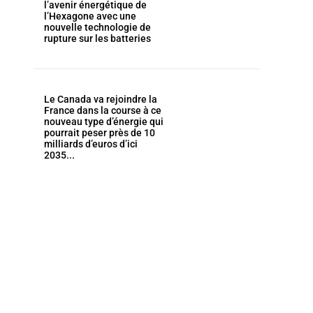
l’avenir énergétique de
l’Hexagone avec une
nouvelle technologie de
rupture sur les batteries
Le Canada va rejoindre la
France dans la course à ce
nouveau type d’énergie qui
pourrait peser près de 10
milliards d’euros d’ici
2035...