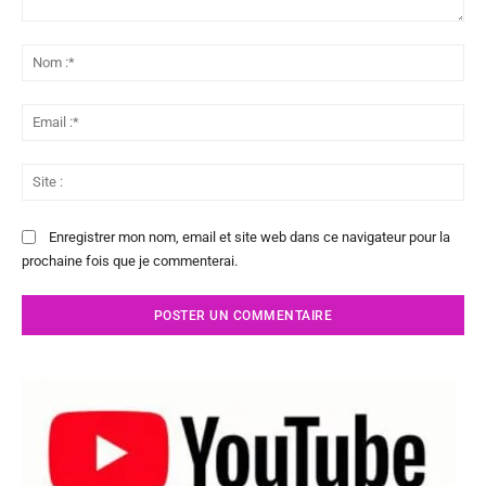
Commenter
:
No
:*
Ema
:*
Sit
:
Enregistrer mon nom, email et site web dans ce navigateur pour la
prochaine fois que je commenterai.