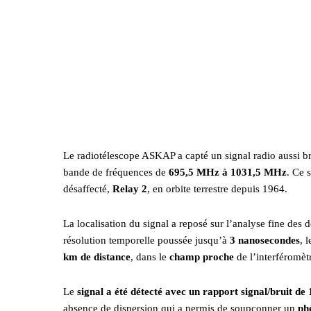
Le radiotélescope ASKAP a capté un signal radio aussi b
bande de fréquences de
695,5 MHz à 1031,5 MHz
. Ce 
désaffecté,
Relay 2
, en orbite terrestre depuis 1964.
La localisation du signal a reposé sur l’analyse fine des
résolution temporelle poussée jusqu’à
3 nanosecondes
, 
km de distance
, dans le
champ proche
de l’interféromèt
Le
signal a été détecté avec un rapport signal/bruit de 
absence de dispersion qui a permis de soupçonner un
ph