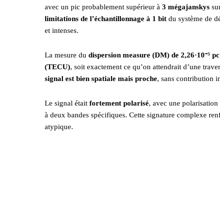
avec un pic probablement supérieur à
3 mégajanskys
sur
limitations de l’échantillonnage à 1 bit
du système de dét
et intenses.
La mesure du
dispersion measure (DM) de 2,26·10
⁻
⁵ p
(TECU)
, soit exactement ce qu’on attendrait d’une trav
signal est bien spatiale mais proche
, sans contribution in
Le signal était
fortement polarisé
, avec une polarisation 
à deux bandes spécifiques. Cette signature complexe re
atypique.