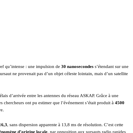
ref qu’intense : une impulsion de
30 nanosecondes
s’étendant sur une
sursaut ne provenait pas d’un objet céleste lointain, mais d’un satellite
 délais d’arrivée entre les antennes du réseau ASKAP. Grâce à une
les chercheurs ont pu estimer que l’événement s’était produit à
4500
re.
16,3
, sans dispersion apparente à 13,8 ms de résolution. C’est cette
énomène d’origine locale
, par opposition aux sursauts radio rapides