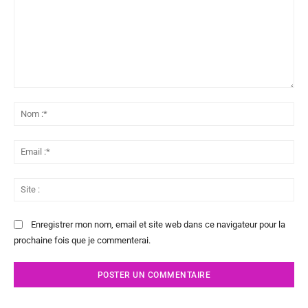
Commenter
:
No
:*
Ema
:*
Sit
:
Enregistrer mon nom, email et site web dans ce navigateur pour la
prochaine fois que je commenterai.