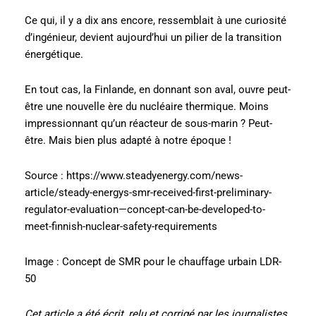
Ce qui, il y a dix ans encore, ressemblait à une curiosité
d’ingénieur, devient aujourd’hui un pilier de la transition
énergétique.
En tout cas, la Finlande, en donnant son aval, ouvre peut-
être une nouvelle ère du nucléaire thermique. Moins
impressionnant qu’un réacteur de sous-marin ? Peut-
être. Mais bien plus adapté à notre époque !
Source : https://www.steadyenergy.com/news-
article/steady-energys-smr-received-first-preliminary-
regulator-evaluation—concept-can-be-developed-to-
meet-finnish-nuclear-safety-requirements
Image : Concept de SMR pour le chauffage urbain LDR-
50
Cet article a été écrit, relu et corrigé par les journalistes