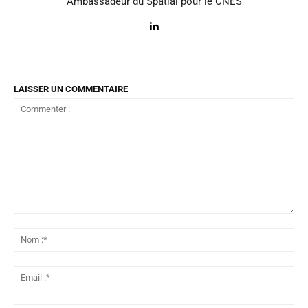
Ambassadeur du Spatial pour le CNES
LAISSER UN COMMENTAIRE
Commenter
:
No
:*
Ema
:*