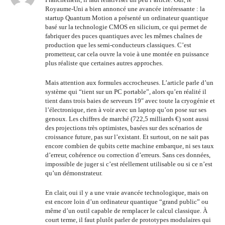
Royaume-Uni a bien annoncé une avancée intéressante : la
startup Quantum Motion a présenté un ordinateur quantique
basé sur la technologie CMOS en silicium, ce qui permet de
fabriquer des puces quantiques avec les mêmes chaînes de
production que les semi-conducteurs classiques. C’est
prometteur, car cela ouvre la voie à une montée en puissance
plus réaliste que certaines autres approches.
Mais attention aux formules accrocheuses. L’article parle d’un
système qui “tient sur un PC portable”, alors qu’en réalité il
tient dans trois baies de serveurs 19″ avec toute la cryogénie et
l’électronique, rien à voir avec un laptop qu’on pose sur ses
genoux. Les chiffres de marché (722,5 milliards €) sont aussi
des projections très optimistes, basées sur des scénarios de
croissance future, pas sur l’existant. Et surtout, on ne sait pas
encore combien de qubits cette machine embarque, ni ses taux
d’erreur, cohérence ou correction d’erreurs. Sans ces données,
impossible de juger si c’est réellement utilisable ou si ce n’est
qu’un démonstrateur.
En clair, oui il y a une vraie avancée technologique, mais on
est encore loin d’un ordinateur quantique “grand public” ou
même d’un outil capable de remplacer le calcul classique. À
court terme, il faut plutôt parler de prototypes modulaires qui