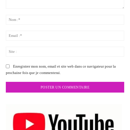
Commenter
:
No
:*
Ema
:*
Sit
:
Enregistrer mon nom, email et site web dans ce navigateur pour la
prochaine fois que je commenterai.