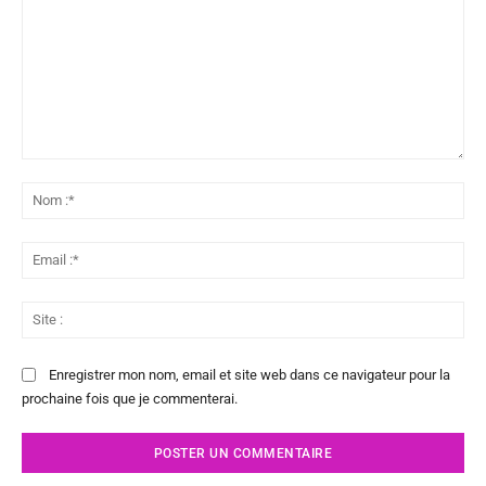
Commenter
:
No
:*
Ema
:*
Sit
:
Enregistrer mon nom, email et site web dans ce navigateur pour la
prochaine fois que je commenterai.