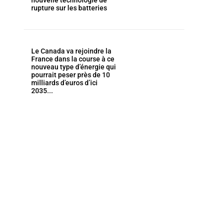
nouvelle technologie de
rupture sur les batteries
Le Canada va rejoindre la
France dans la course à ce
nouveau type d’énergie qui
pourrait peser près de 10
milliards d’euros d’ici
2035...