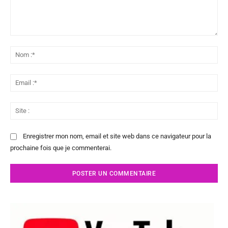
Commenter
:
No
:*
Ema
:*
Sit
:
Enregistrer mon nom, email et site web dans ce navigateur pour la
prochaine fois que je commenterai.