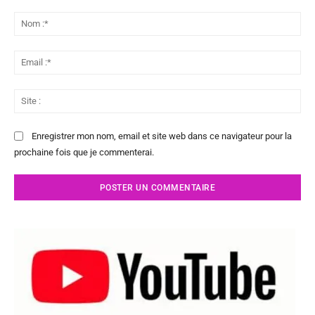
Commenter
:
No
:*
Ema
:*
Sit
:
Enregistrer mon nom, email et site web dans ce navigateur pour la
prochaine fois que je commenterai.