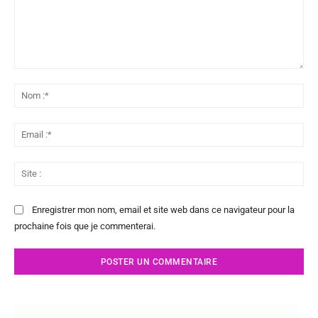
Commenter
:
No
:*
Ema
:*
Sit
:
Enregistrer mon nom, email et site web dans ce navigateur pour la
prochaine fois que je commenterai.