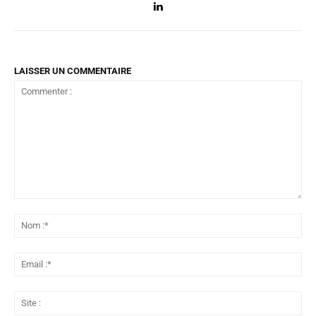
LAISSER UN COMMENTAIRE
Commenter
:
No
:*
Ema
:*
Sit
: