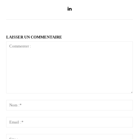
LAISSER UN COMMENTAIRE
Commenter
:
No
:*
Ema
:*
Sit