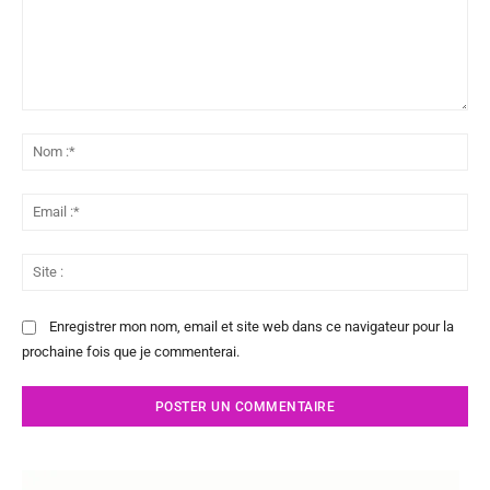
Commenter
:
No
:*
Ema
:*
Sit
:
Enregistrer mon nom, email et site web dans ce navigateur pour la
prochaine fois que je commenterai.