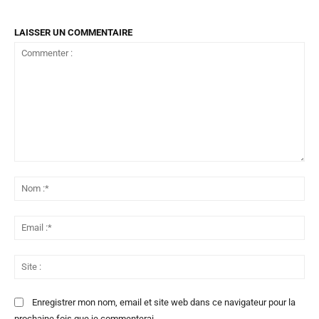
LAISSER UN COMMENTAIRE
Commenter
:
No
:*
Ema
:*
Sit
:
Enregistrer mon nom, email et site web dans ce navigateur pour la
prochaine fois que je commenterai.