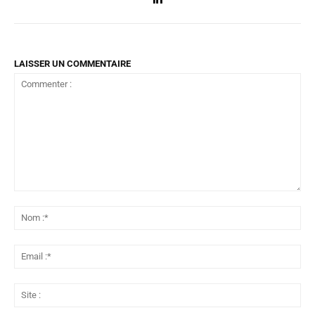
LAISSER UN COMMENTAIRE
Commenter
:
No
:*
Ema
:*
Sit
: