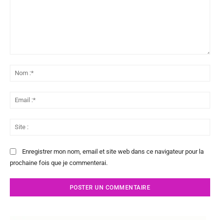
Commenter
:
No
:*
Ema
:*
Sit
:
Enregistrer mon nom, email et site web dans ce navigateur pour la
prochaine fois que je commenterai.