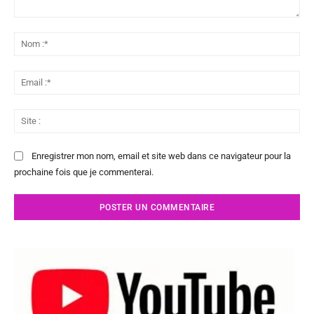
Commenter
:
No
:*
Ema
:*
Sit
:
Enregistrer mon nom, email et site web dans ce navigateur pour la
prochaine fois que je commenterai.