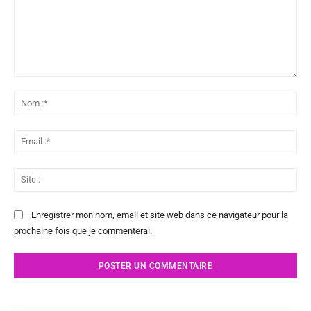
Commenter
:
No
:*
Ema
:*
Sit
:
Enregistrer mon nom, email et site web dans ce navigateur pour la
prochaine fois que je commenterai.