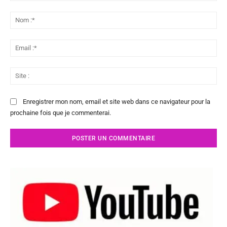
Commenter
:
No
:*
Ema
:*
Sit
:
Enregistrer mon nom, email et site web dans ce navigateur pour la
prochaine fois que je commenterai.