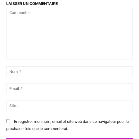
LAISSER UN COMMENTAIRE
Commenter
:
No
:*
Ema
:*
Sit
:
Enregistrer mon nom, email et site web dans ce navigateur pour la
prochaine fois que je commenterai.