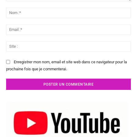
Commenter
:
No
:*
Ema
:*
Sit
:
Enregistrer mon nom, email et site web dans ce navigateur pour la
prochaine fois que je commenterai.