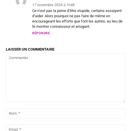
17 novembre 2024 à 1h48
Ce n’est pas la peine d’être stupide, certains essaiyent
d’aider. Alors pourquoi ne pas faire de même en
encourageant les efforts que font les autres, au lieu de
te montrer connaisseur et arrogant.
RÉPONDRE
LAISSER UN COMMENTAIRE
Commenter
:
No
:*
Ema