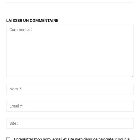
LAISSER UN COMMENTAIRE
Commenter
:
No
:*
Ema
:*
Sit
:
Enregistrer mon nom, email et site web dans ce navigateur pour la