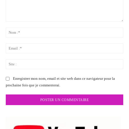
Commenter
:
No
:*
Ema
:*
Sit
:
Enregistrer mon nom, email et site web dans ce navigateur pour la
prochaine fois que je commenterai.