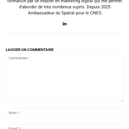
formation par un master en marketing digital qui me permet
d'aborder de très nombreux sujets. Depuis 2025
Ambassadeur du Spatial pour le CNES
LAISSER UN COMMENTAIRE
Commenter
:
No
:*
Ema