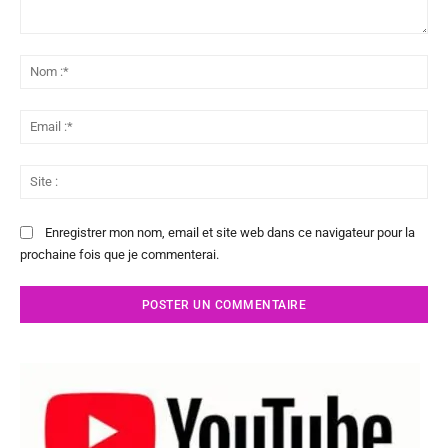
Commenter
:
No
:*
Ema
:*
Sit
:
Enregistrer mon nom, email et site web dans ce navigateur pour la
prochaine fois que je commenterai.