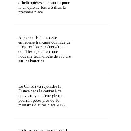
d’hélicoptères en donnant pour
la cinquième fois à Safran la
première place
À plus de 104 ans cette
entreprise française continue de
préparer l’avenir énergétique
de l’Hexagone avec une
nouvelle technologie de rupture
sur les batteries
Le Canada va rejoindre la
France dans la course à ce
nouveau type d’énergie qui
pourrait peser près de 10
milliards d’euros d’ici 2035...
La Russie va battre un record