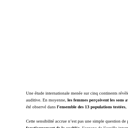
Une étude internationale menée sur cinq continents révèle 
auditive. En moyenne,
les femmes perçoivent les sons a
été observé dans
l’ensemble des 13 populations testées
,
Cette sensibilité accrue n’est pas une simple question de 
fonctionnement de la cochlée
, l’organe de l’oreille int