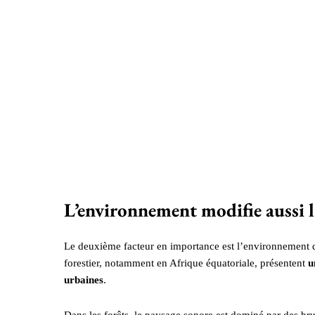
L’environnement modifie aussi l’
Le deuxième facteur en importance est l’environnement da
forestier, notamment en Afrique équatoriale, présentent
u
urbaines
.
Dans les forêts, le paysage sonore est dominé par des brui