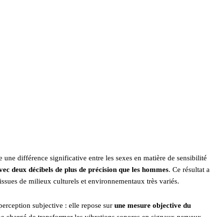
une différence significative entre les sexes en matière de sensibilité
vec deux décibels de plus de précision que les hommes
. Ce résultat a
 issues de milieux culturels et environnementaux très variés.
perception subjective : elle repose sur
une mesure objective du
erne chargé de transformer les vibrations sonores en signaux nerveux.