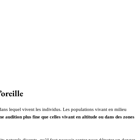
oreille
ns lequel vivent les individus. Les populations vivant en milieu
ne audition plus fine que celles vivant en altitude ou dans des zones
ts naturels discrets, qu’il faut pouvoir capter pour détecter un danger