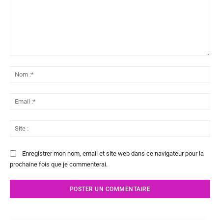
Commenter
:
No
:*
Ema
:*
Sit
:
Enregistrer mon nom, email et site web dans ce navigateur pour la
prochaine fois que je commenterai.