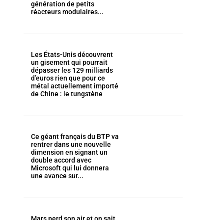
génération de petits
réacteurs modulaires...
Les États-Unis découvrent
un gisement qui pourrait
dépasser les 129 milliards
d’euros rien que pour ce
métal actuellement importé
de Chine : le tungstène
Ce géant français du BTP va
rentrer dans une nouvelle
dimension en signant un
double accord avec
Microsoft qui lui donnera
une avance sur...
Mars perd son air et on sait