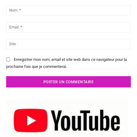
Commenter
:
No
:*
Ema
:*
Sit
:
Enregistrer mon nom, email et site web dans ce navigateur pour la
prochaine fois que je commenterai.