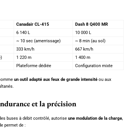
Canadair CL-415
Dash 8 Q400 MR
6 140 L
10 000 L
~ 10 sec (amerrissage)
~ 8 min (au sol)
333 km/h
667 km/h
)
1 220 m
1 400 m
Plateforme dédiée
Configuration mixte
M comme
un outil adapté aux feux de grande intensité
ou aux
ultanés.
ndurance et la précision
 des buses à débit contrôlé, autorise
une modulation de la charge
,
de permet de :