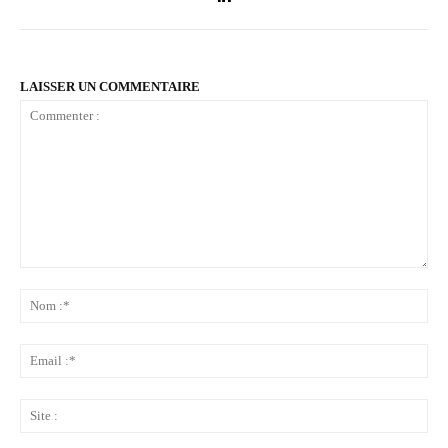
LAISSER UN COMMENTAIRE
Commenter
:
No
:*
Ema
:*
Sit
: