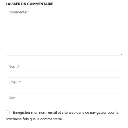
LAISSER UN COMMENTAIRE
Commenter
:
No
:*
Ema
:*
Sit
:
Enregistrer mon nom, email et site web dans ce navigateur pour la
prochaine fois que je commenterai.