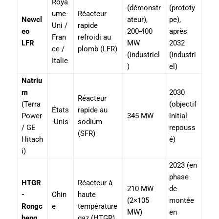
Roya
(démonstr
(prototy
ume-
Réacteur
Newcl
ateur),
pe),
Uni /
rapide
eo
200-400
après
Fran
refroidi au
LFR
MW
2032
ce /
plomb (LFR)
(industriel
(industri
Italie
)
el)
Natriu
m
2030
Réacteur
(Terra
(objectif
États
rapide au
Power
345 MW
initial
-Unis
sodium
/ GE
repouss
(SFR)
Hitach
é)
i)
2023 (en
phase
HTGR
Réacteur à
210 MW
de
-
Chin
haute
(2×105
montée
Rongc
e
température
MW)
en
heng
gaz (HTGR)