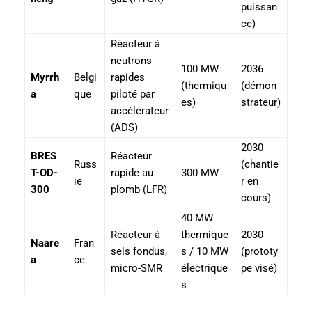
puissan
ce)
Réacteur à
neutrons
100 MW
2036
Myrrh
Belgi
rapides
(thermiqu
(démon
a
que
piloté par
es)
strateur)
accélérateur
(ADS)
2030
BRES
Réacteur
Russ
(chantie
T-OD-
rapide au
300 MW
ie
r en
300
plomb (LFR)
cours)
40 MW
Réacteur à
thermique
2030
Naare
Fran
sels fondus,
s / 10 MW
(prototy
a
ce
micro-SMR
électrique
pe visé)
s