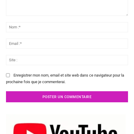
Commenter
:
No
:*
Ema
:*
Sit
:
Enregistrer mon nom, email et site web dans ce navigateur pour la
prochaine fois que je commenterai.