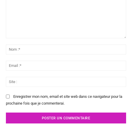
Commenter
:
No
:*
Ema
:*
Sit
:
Enregistrer mon nom, email et site web dans ce navigateur pour la
prochaine fois que je commenterai.