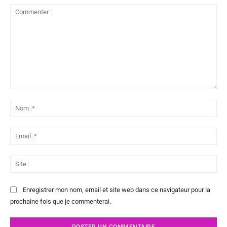
Commenter
:
No
:*
Ema
:*
Sit
:
Enregistrer mon nom, email et site web dans ce navigateur pour la
prochaine fois que je commenterai.