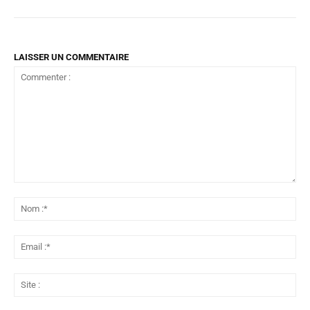
LAISSER UN COMMENTAIRE
Commenter
:
No
:*
Ema
:*
Sit
: