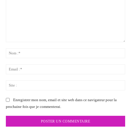
Commenter
:
No
:*
Ema
:*
Sit
:
Enregistrer mon nom, email et site web dans ce navigateur pour la
prochaine fois que je commenterai.