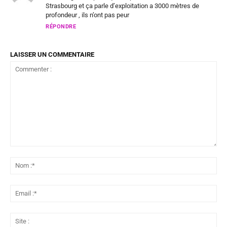
Strasbourg et ça parle d’exploitation a 3000 mètres de
profondeur , ils n’ont pas peur
RÉPONDRE
LAISSER UN COMMENTAIRE
Commenter
:
No
:*
Ema
:*
Sit