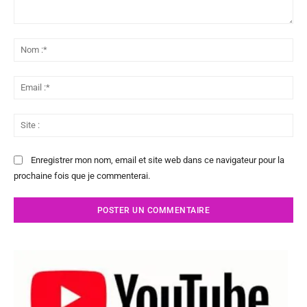
Commenter
:
No
:*
Ema
:*
Sit
:
Enregistrer mon nom, email et site web dans ce navigateur pour la
prochaine fois que je commenterai.