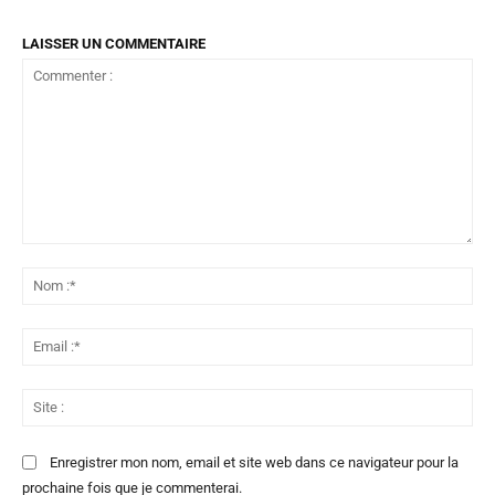
LAISSER UN COMMENTAIRE
Commenter
:
No
:*
Ema
:*
Sit
:
Enregistrer mon nom, email et site web dans ce navigateur pour la
prochaine fois que je commenterai.