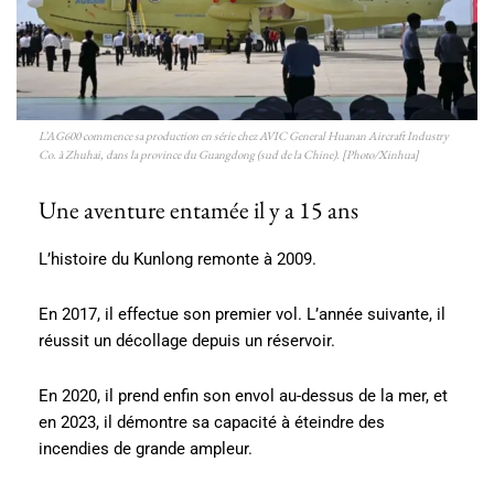
L’AG600 commence sa production en série chez AVIC General Huanan Aircraft Industry
Co. à Zhuhai, dans la province du Guangdong (sud de la Chine). [Photo/Xinhua]
Une aventure entamée il y a 15 ans
L’histoire du Kunlong remonte à 2009.
En 2017, il effectue son premier vol. L’année suivante, il
réussit un décollage depuis un réservoir.
En 2020, il prend enfin son envol au-dessus de la mer, et
en 2023, il démontre sa capacité à éteindre des
incendies de grande ampleur.