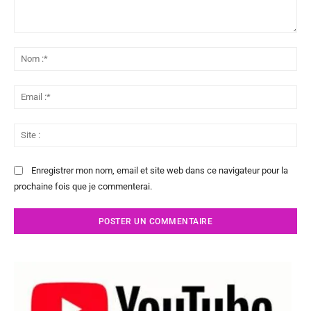
Commenter
:
No
:*
Ema
:*
Sit
:
Enregistrer mon nom, email et site web dans ce navigateur pour la
prochaine fois que je commenterai.