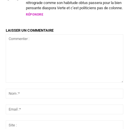
rétrograde comme son habitude obtus passera pour la bien
pensante diaspora Verte et c’est politiciens pas de colonne.
RÉPONDRE
LAISSER UN COMMENTAIRE
Commenter
:
No
:*
Ema
:*
Sit